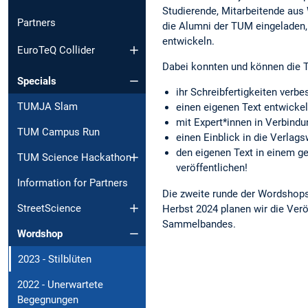
Studierende, Mitarbeitende aus
Partners
die Alumni der TUM eingeladen,
entwickeln.
EuroTeQ Collider
Dabei konnten und können die 
Specials
ihr Schreibfertigkeiten verbe
TUMJA Slam
einen eigenen Text entwickel
mit Expert*innen in Verbin
TUM Campus Run
einen Einblick in die Verlag
den eigenen Text in einem
TUM Science Hackathon
veröffentlichen!
Information for Partners
Die zweite runde der Wordshops 
StreetScience
Herbst 2024 planen wir die Ve
Sammelbandes.
Wordshop
2023 - Stilblüten
2022 - Unerwartete
Begegnungen