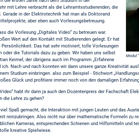
h die ersten Jahre nach dem Studium in der
r mit Lehre verbracht als die Lehramtsstudierenden, die
. Gerade in der Elektrotechnik hat man als Doktorand
ittelprojekte, aber eben auch Vorlesungsbetreuung.
ass die Vorlesung „Digitales Video“ zu betreuen war.
oßen Wert auf den Kontakt mit Studierenden gelegt. Er hat
ersönlichkeit. Das hat sehr motiviert, tolle Vorlesungen
 oder die Tutorials dazu zu geben. Wir haben uns selbst
Modul "
istian Keimel, der übrigens auch im Programm „Erfahrene
d ich. Nach und nach konnten wir dann unsere ganze Kreativität au
em Studium einbringen. also zum Beispiel - Stichwort „Handlungso
großes Glück und profitiere immer noch von den damaligen Erfahrun
 Video“ habt ihr dann ja auch den Dozentenpreis der Fachschaft Ele
in die Lehre zu gehen?
g viel Spaß gemacht, die Interaktion mit jungen Leuten und das Aust
mit reinzubringen. Also nicht nur über mathematische Formeln zu r
blichen Kameras, entsprechenden Schienen und Hilfsmitteln und te
tolle kreative Spielwiese.