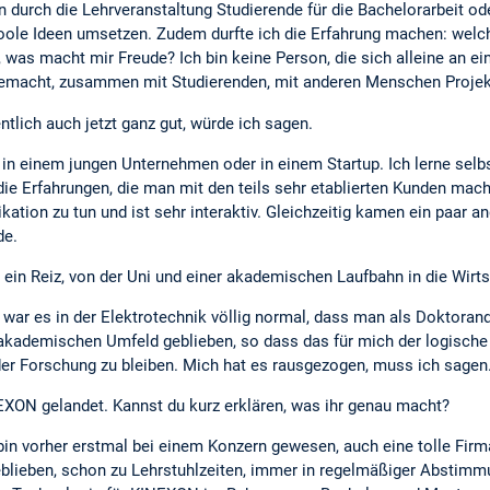
 durch die Lehrveranstaltung Studierende für die Bachelorarbeit od
ole Ideen umsetzen. Zudem durfte ich die Erfahrung machen: welcher
was macht mir Freude? Ich bin keine Person, die sich alleine an e
gemacht, zusammen mit Studierenden, mit anderen Menschen Projekt
tlich auch jetzt ganz gut, würde ich sagen.
g in einem jungen Unternehmen oder in einem Startup. Ich lerne selb
die Erfahrungen, die man mit den teils sehr etablierten Kunden m
kation zu tun und ist sehr interaktiv. Gleichzeitig kamen ein paar 
de.
ein Reiz, von der Uni und einer akademischen Laufbahn in die Wirt
war es in der Elektrotechnik völlig normal, dass man als Doktorand 
m akademischen Umfeld geblieben, so dass das für mich der logische 
er Forschung zu bleiben. Mich hat es rausgezogen, muss ich sagen
EXON gelandet. Kannst du kurz erklären, was ihr genau macht?
in vorher erstmal bei einem Konzern gewesen, auch eine tolle Firma,
geblieben, schon zu Lehrstuhlzeiten, immer in regelmäßiger Abst