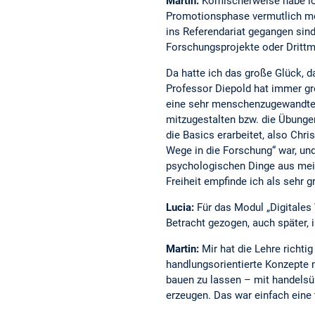
Martin:
Komischerweise habe ic
Promotionsphase vermutlich meh
ins Referendariat gegangen sind
Forschungsprojekte oder Drittm
Da hatte ich das große Glück, d
Professor Diepold hat immer gr
eine sehr menschenzugewandte P
mitzugestalten bzw. die Übungen
die Basics erarbeitet, also Chr
Wege in die Forschung“ war, un
psychologischen Dinge aus mein
Freiheit empfinde ich als sehr 
Lucia:
Für das Modul „Digitales
Betracht gezogen, auch später, 
Martin:
Mir hat die Lehre richti
handlungsorientierte Konzepte 
bauen zu lassen – mit handelsü
erzeugen. Das war einfach eine 