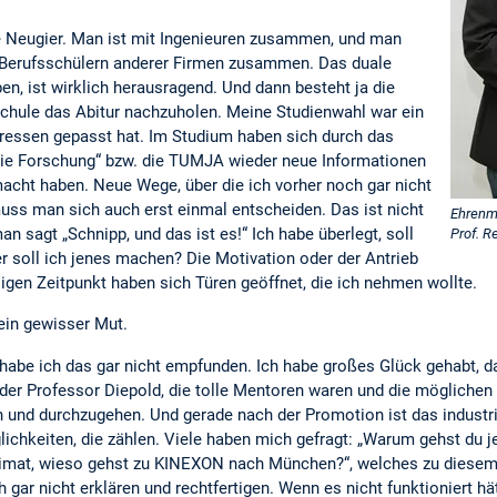
e Neugier. Man ist mit Ingenieuren zusammen, und man
 Berufsschülern anderer Firmen zusammen. Das duale
n, ist wirklich herausragend. Und dann besteht ja die
schule das Abitur nachzuholen. Meine Studienwahl war ein
eressen gepasst hat. Im Studium haben sich durch das
ie Forschung“ bzw. die TUMJA wieder neue Informationen
acht haben. Neue Wege, über die ich vorher noch gar nicht
ss man sich auch erst einmal entscheiden. Das ist nicht
Ehrenmi
 sagt „Schnipp, und das ist es!“ Ich habe überlegt, soll
Prof. R
der soll ich jenes machen? Die Motivation oder der Antrieb
gen Zeitpunkt haben sich Türen geöffnet, die ich nehmen wollte.
ein gewisser Mut.
 habe ich das gar nicht empfunden. Ich habe großes Glück gehabt, 
er Professor Diepold, die tolle Mentoren waren und die möglichen 
n und durchzugehen. Und gerade nach der Promotion ist das industri
lichkeiten, die zählen. Viele haben mich gefragt: „Warum gehst du j
eimat, wieso gehst zu KINEXON nach München?“, welches zu diesem Z
ch gar nicht erklären und rechtfertigen. Wenn es nicht funktioniert 