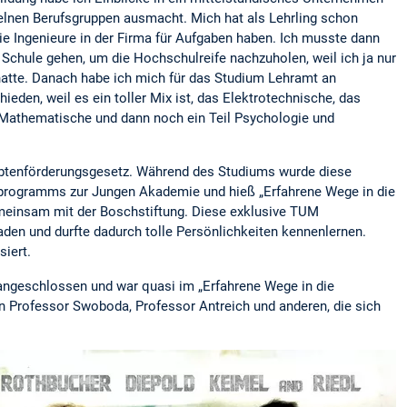
zelnen Berufsgruppen ausmacht. Mich hat als Lehrling schon
e Ingenieure in der Firma für Aufgaben haben. Ich musste dann
 Schule gehen, um die Hochschulreife nachzuholen, weil ich ja nur
atte. Danach habe ich mich für das Studium Lehramt an
ieden, weil es ein toller Mix ist, das Elektrotechnische, das
 Mathematische und dann noch ein Teil Psychologie und
btenförderungsgesetz. Während des Studiums wurde diese
rogramms zur Jungen Akademie und hieß „Erfahrene Wege in die
emeinsam mit der Boschstiftung. Diese exklusive TUM
en und durfte dadurch tolle Persönlichkeiten kennenlernen.
siert.
angeschlossen und war quasi im „Erfahrene Wege in die
n Professor Swoboda, Professor Antreich und anderen, die sich