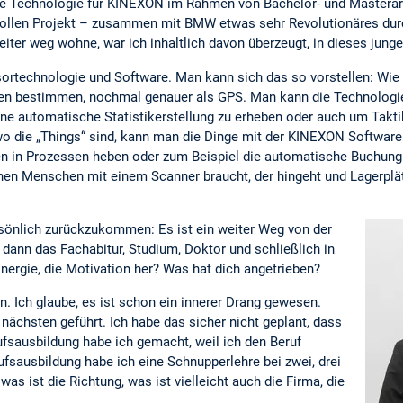
rste Technologie für KINEXON im Rahmen von Bachelor- und Masterar
 tollen Projekt – zusammen mit BMW etwas sehr Revolutionäres durc
iter weg wohne, war ich inhaltlich davon überzeugt, in dieses jung
rtechnologie und Software. Man kann sich das so vorstellen: Wi
en bestimmen, nochmal genauer als GPS. Man kann die Technologie
ine automatische Statistikerstellung zu erheben oder auch um Takt
 wo die „Things“ sind, kann man die Dinge mit der KINEXON Softwar
en in Prozessen heben oder zum Beispiel die automatische Buchung
en Menschen mit einem Scanner braucht, der hingeht und Lagerplä
rsönlich zurückzukommen: Es ist ein weiter Weg von der
 dann das Fachabitur, Studium, Doktor und schließlich in
nergie, die Motivation her? Was hat dich angetrieben?
. Ich glaube, es ist schon ein innerer Drang gewesen.
 nächsten geführt. Ich habe das sicher nicht geplant, dass
fsausbildung habe ich gemacht, weil ich den Beruf
rufsausbildung habe ich eine Schnupperlehre bei zwei, drei
s ist die Richtung, was ist vielleicht auch die Firma, die