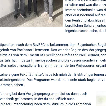
erhalten und was die ein
immer beeindruckt, was di
aber erst nochmal auf die
den Realschulabschluss h
beruflichen Schulen entsch
Ingenieurtechnische, das
n Stipendium nach dem BayBFG zu bekommen, dem Bayerischen Bega
holt von Professor Herrmann. Das war der Beginn des Vorgängerp
wurde es von dem Emeriti of Excellence Professor Paul Gerhard, g
artalsrhythmus zu Firmenbesuchen und Diskussionsrunden eingelad
äten selbst monatliche Treffen mit emeritierten Professoren organi
ne eigene Fakultät hatte*, habe ich mich den Elektroingenieuren 
ektroingenieure. Das Programm war damals sehr stark begleitet vo
genommen haben.
Erfahrung bei dem Vorgängerprogramm bist du dann auch
trotechnik gekommen, in der du schließlich auch
 dieser Entscheidung, nach dem Studium in die Promotion