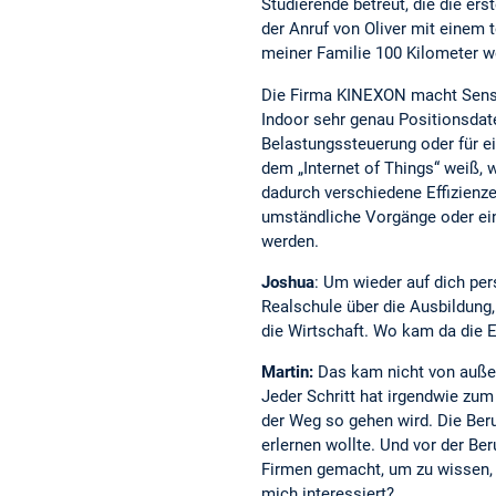
Studierende betreut, die die e
der Anruf von Oliver mit einem
meiner Familie 100 Kilometer we
Die Firma KINEXON macht Senso
Indoor sehr genau Positionsdat
Belastungssteuerung oder für e
dem „Internet of Things“ weiß,
dadurch verschiedene Effizienz
umständliche Vorgänge oder ein
werden.
Joshua
: Um wieder auf dich pe
Realschule über die Ausbildung,
die Wirtschaft. Wo kam da die E
Martin:
Das kam nicht von außen
Jeder Schritt hat irgendwie zum
der Weg so gehen wird. Die Beru
erlernen wollte. Und vor der Be
Firmen gemacht, um zu wissen, wa
mich interessiert?