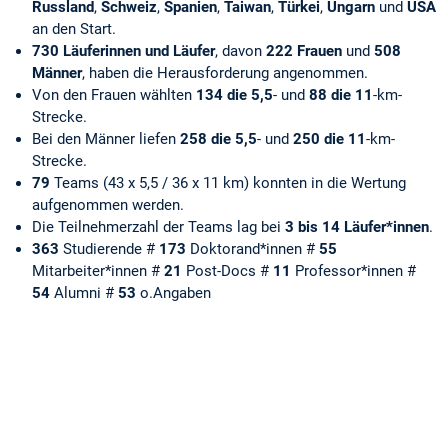
Russland
,
Schweiz
,
Spanien
,
Taiwan
,
Türkei
,
Ungarn
und
USA
an den Start.
730 Läuferinnen und Läufer
, davon
222 Frauen
und
508
Männer
, haben die Herausforderung angenommen.
Von den Frauen wählten
134 die 5,5
- und
88 die 11
-km-
Strecke.
Bei den Männer liefen
258 die 5,5
- und
250 die 11
-km-
Strecke.
79
Teams (43 x 5,5 / 36 x 11 km) konnten in die Wertung
aufgenommen werden.
Die Teilnehmerzahl der Teams lag bei
3 bis 14 Läufer*innen
.
363
Studierende #
173
Doktorand*innen #
55
Mitarbeiter*innen #
21
Post-Docs #
11
Professor*innen #
54
Alumni #
53
o.Angaben