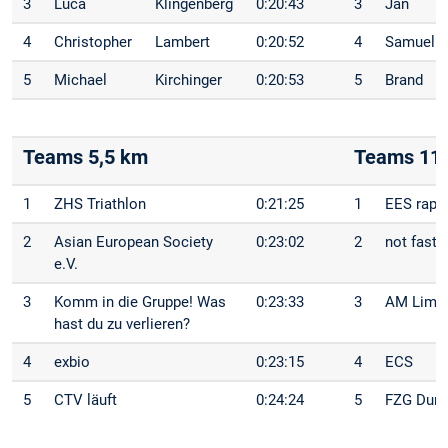
3
Luca
Klingenberg
0:20:43
3
Jan
4
Christopher
Lambert
0:20:52
4
Samuel
5
Michael
Kirchinger
0:20:53
5
Brand
Teams 5,5 km
Teams 11
1
ZHS Triathlon
0:21:25
1
EES rapi
2
Asian European Society
0:23:02
2
not fast,
e.V.
3
Komm in die Gruppe! Was
0:23:33
3
AM Limit
hast du zu verlieren?
4
exbio
0:23:15
4
ECS
5
CTV läuft
0:24:24
5
FZG Durc