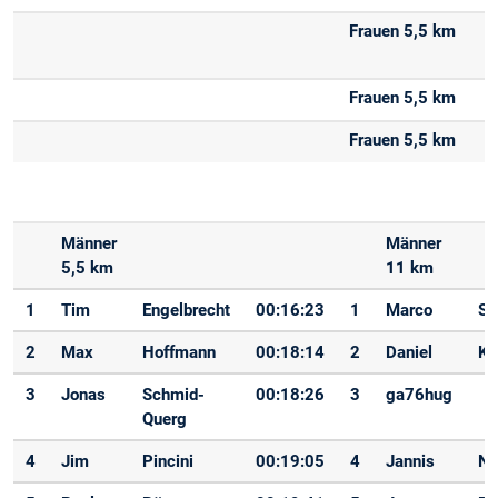
Männer
Männer
5,5 km
11 km
1
Tim
Engelbrecht
00:16:23
1
Marco
S
2
Max
Hoffmann
00:18:14
2
Daniel
Ku
3
Jonas
Schmid-
00:18:26
3
ga76hug
Querg
4
Jim
Pincini
00:19:05
4
Jannis
Ni