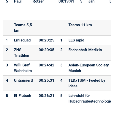
5
Paul
Rötzer
00:19:41
5
Jan
Bö
Teams 5,5
Teams 11 km
km
1
Ernisquad
00:20:25
1
EES rapid
2
ZHS
00:20:35
2
Fachschaft Medizin
Triathlon
3
Willi Graf
00:24:42
3
Asian-European Society
Wohnheim
Munich
4
Untrainiert!
00:25:31
4
TEDxTUM - Fueled by
ideas
5
El-Flutsch
00:26:21
5
Lehrstuhl für
Hubschraubertechnologie