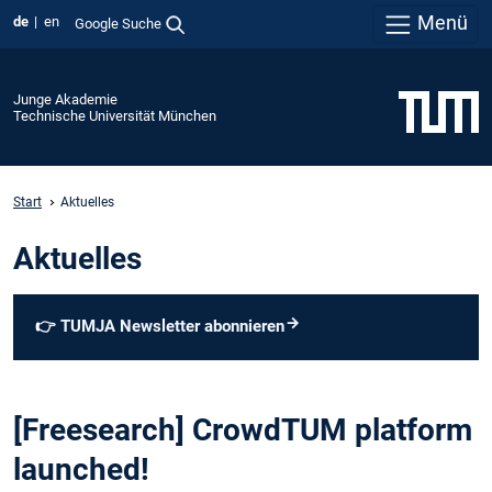
Menü
de
en
Google Suche
Junge Akademie
Technische Universität München
Start
Aktuelles
Aktuelles
👉
TUMJA Newsletter abonnieren
[Freesearch] CrowdTUM platform
launched!