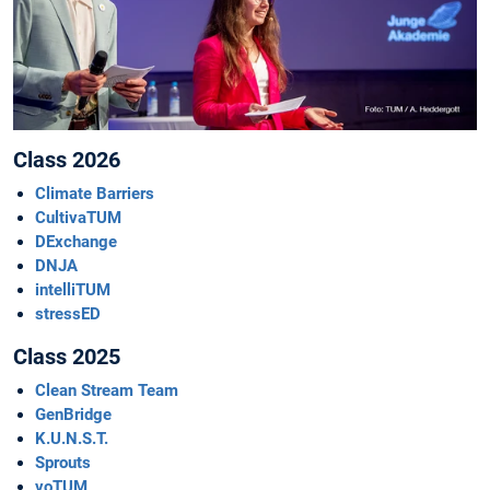
Class 2026
Climate Barriers
CultivaTUM
DExchange
DNJA
intelliTUM
stressED
Class 2025
Clean Stream Team
GenBridge
K.U.N.S.T.
Sprouts
voTUM