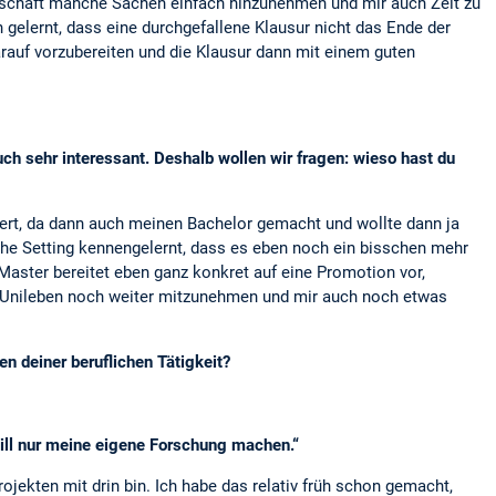
enschaft manche Sachen einfach hinzunehmen und mir auch Zeit zu
 gelernt, dass eine durchgefallene Klausur nicht das Ende der
arauf vorzubereiten und die Klausur dann mit einem guten
uch sehr interessant. Deshalb wollen wir fragen: wieso hast du
iert, da dann auch meinen Bachelor gemacht und wollte dann ja
che Setting kennengelernt, dass es eben noch ein bisschen mehr
Master bereitet eben ganz konkret auf eine Promotion vor,
 Unileben noch weiter mitzunehmen und mir auch noch etwas
 deiner beruflichen Tätigkeit?
will nur meine eigene Forschung machen.“
ojekten mit drin bin. Ich habe das relativ früh schon gemacht,