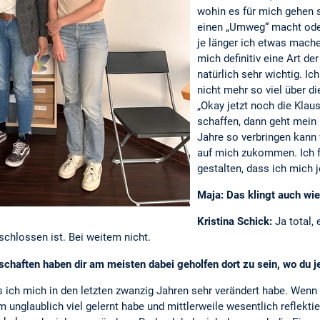
wohin es für mich gehen 
einen „Umweg“ macht oder
je länger ich etwas mache
mich definitiv eine Art de
natürlich sehr wichtig. I
nicht mehr so viel über d
„Okay jetzt noch die Klaus
schaffen, dann geht mein L
Jahre so verbringen kann 
auf mich zukommen. Ich f
gestalten, dass ich mich 
Maja: Das klingt auch wie
Kristina Schick:
Ja total, 
schlossen ist. Bei weitem nicht.
haften haben dir am meisten dabei geholfen dort zu sein, wo du je
s ich mich in den letzten zwanzig Jahren sehr verändert habe. Wenn
 unglaublich viel gelernt habe und mittlerweile wesentlich reflektier