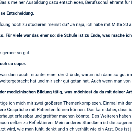
Basis meiner Ausbildung dazu entschieden, Berufsschullehramt für 
asse Entscheidung.
dung noch zu studieren meinst du? Ja naja, ich habe mit Mitte 20 a
ss. Für viele war das eher so: die Schule ist zu Ende, was mache ich
r gerade so gut.
auch so super.
 war dann auch mitunter einer der Gründe, warum ich dann so gut im 
 weitergebracht hat und mir sehr gut getan hat. Auch wenn man von
der medizinischen Bildung tätig, was möchtest du da mit deiner Ar
tige ich mich mit zwei größeren Themenkomplexen. Einmal mit der 
re Gespräche mit Patienten führen können. Das kam daher, dass ic
aupt erfassbar und greifbar machen könnte. Des Weiteren haben w
uch selber zu Reflektieren. Mein anderes Standbein ist die sogenan
t wird, wie man fühlt, denkt und sich verhält wie ein Arzt. Das ist 