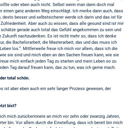
sollte oder eben auch nicht. Selbst wenn man dann doch mal
 einen ganz anderen Weg einschlägt. Ich merke dann auch, dass
, desto besser und selbstsicherer werde ich darin und das ist für
r Zufriedenheit. Aber auch zu wissen, dass alle gesund sind ist mir
ch schätze gerade auch total das Gefühl angekommen zu sein und
ie Zukunft nachzudenken. Es ist nicht mehr so, dass ich denke
ur, die Bachelorarbeit, die Masterarbeit, das und das muss ich
eben los.“. Mittlerweile freue ich mich vor allem, dass ich die
wie sie sind und mich eben an den Sachen freuen kann, wie sie
reue mich einfach jeden Tag zu starten und mein Leben so zu
jeden Tag darauf freuen kann, das zu tun, was ich gerne mach.
der total schön.
es ist aber eben auch ein sehr langer Prozess gewesen, der
tzt bist?
 ich mich zurückerinnere an mich vor zehn oder zwanzig Jahren,
ter bin. Vor allem durch die Einstellung, dass ich bereit bin mich