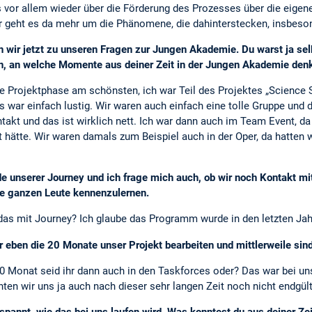
 vor allem wieder über die Förderung des Prozesses über die eigene
ir geht es da mehr um die Phänomene, die dahinterstecken, insbeso
wir jetzt zu unseren Fragen zur Jungen Akademie. Du warst ja selb
n, an welche Momente aus deiner Zeit in der Jungen Akademie den
e Projektphase am schönsten, ich war Teil des Projektes „Science S
as war einfach lustig. Wir waren auch einfach eine tolle Gruppe u
akt und das ist wirklich nett. Ich war dann auch im Team Event, da 
 hätte. Wir waren damals zum Beispiel auch in der Oper, da hatten 
e unserer Journey und ich frage mich auch, ob wir noch Kontakt mit
ie ganzen Leute kennenzulernen.
as mit Journey? Ich glaube das Programm wurde in den letzten Jahre
wir eben die 20 Monate unser Projekt bearbeiten und mittlerweile s
20 Monat seid ihr dann auch in den Taskforces oder? Das war bei u
en wir uns ja auch nach dieser sehr langen Zeit noch nicht endgül
spannt, wie das bei uns laufen wird. Was konntest du aus deiner Ze