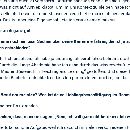
ickeln und mich zu verändern. Dadurch habe ich dann auch die Eig
was nicht auf Anhieb klappt. Um im Uni Kontext zu bleiben, habe ich
ielleicht besser ist eine Klausur zu verschieben, um sich besser d
 Das ist aber eine Eigenschaft, die ich erst erlernen musste.
ir auch ganz gut.
rne noch ein paar Sachen über deine Karriere erfahren, die ist ja a
ion entschieden?
r früh ansetzen. Ich habe ja ursprünglich berufliches Lehramt stud
. Durch die Junge Akademie habe ich dann durch das wissenschaftli
n Master „Research in Teaching and Learning“ gestoßen. Und dieser 
n im Bachelor entschieden, dass ich promovieren möchte, um das
Beruf am meisten? Was ist deine Lieblingsbeschäftigung im Rahmen
meiner Doktoranden.
enken, dass manche sagen: „Nein, ich will gar nicht betreuen. Ich 
ne total schöne Aufgabe, weil ich dadurch in vielen verschiedenen Pr