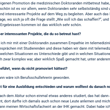
igenen Promotion die medizinischen Doktoranden mitbetreut habe, 
schön ist es vor allem, wenn Doktoranden sehr selbstständig sind u
e und interessante Projekte auf dem Weg zu begleiten. Aber auch da
ge, wo sich ja oft die Frage stellt „Wie soll ich das schaffen?“, 
 Ergebnissen kommen ist das wirklich sehr schön.
r interessanten Projekte, die du so betreut hast?
ich mir mit einer Doktorandin zusammen Empathie im telemedizini
gesprächen mit Studierenden und diese haben wir dann mit telemedi
 welchen Situationen es Unterschiede gibt und in welchen Situatio
ch zwar komplex war, aber wirklich Spaß gemacht hat, unter anderem,
eführt, wenn du nicht promoviert hättest?
nn wäre ich Berufsschullehrerin geworden.
t für eine Ausbildung entschieden und warum wolltest du danach n
 nach dem Abitur schon einmal etwas anderes studiert, das hat dann
, dort durfte ich damals auch schon neue Leute anlernen und mic
ann meinen Wirtschaftsfachwirt an der IHK gemacht. Dabei habe ich