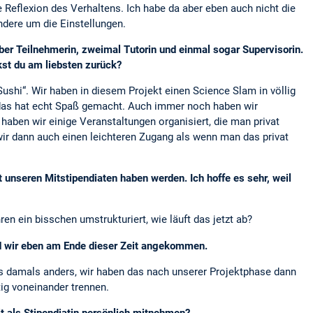
 Reflexion des Verhaltens. Ich habe da aber eben auch nicht die
ndere um die Einstellungen.
er Teilnehmerin, zweimal Tutorin und einmal sogar Supervisorin.
kst du am liebsten zurück?
ushi“. Wir haben in diesem Projekt einen Science Slam in völlig
nd das hat echt Spaß gemacht. Auch immer noch haben wir
haben wir einige Veranstaltungen organisiert, die man privat
wir dann auch einen leichteren Zugang als wenn man das privat
 unseren Mitstipendiaten haben werden. Ich hoffe es sehr, weil
n ein bisschen umstrukturiert, wie läuft das jetzt ab?
ind wir eben am Ende dieser Zeit angekommen.
ns damals anders, wir haben das nach unserer Projektphase dann
tig voneinander trennen.
it als Stipendiatin persönlich mitnehmen?