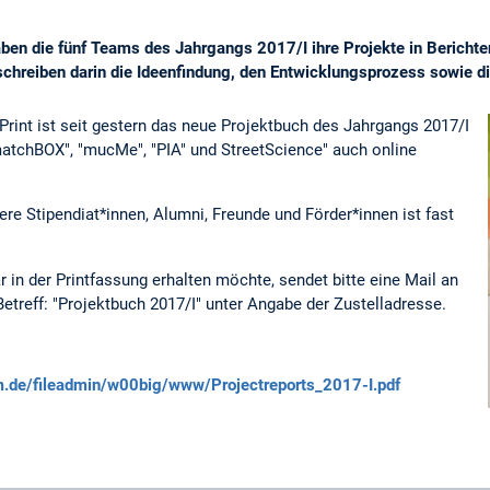
ben die fünf Teams des Jahrgangs 2017/I ihre Projekte in Bericht
chreiben darin die Ideenfindung, den Entwicklungsprozess sowie die
Print ist seit gestern das neue Projektbuch des Jahrgangs 2017/I
"matchBOX", "mucMe", "PIA" und StreetScience" auch online
e Stipendiat*innen, Alumni, Freunde und Förder*innen ist fast
 in der Printfassung erhalten möchte, sendet bitte eine Mail an
treff: "Projektbuch 2017/I" unter Angabe der Zustelladresse.
m.de/fileadmin/w00big/www/Projectreports_2017-I.pdf